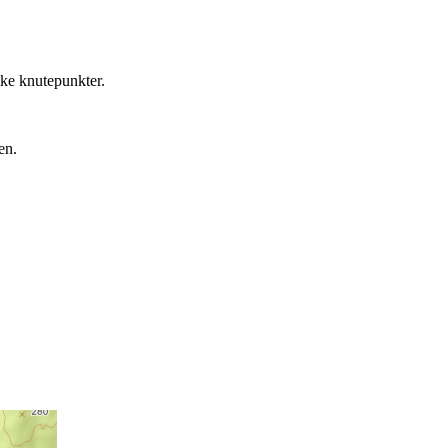
iske knutepunkter.
ren.