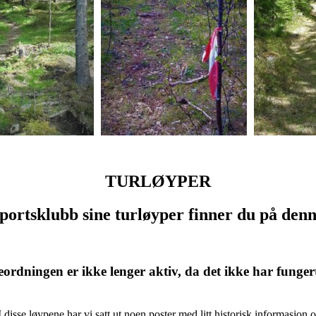
TURLØYPER
ortsklubb sine turløyper finner du på denn
rdningen er ikke lenger aktiv, da det ikke har funge
 I disse løypene har vi satt ut noen poster med litt historisk informasj