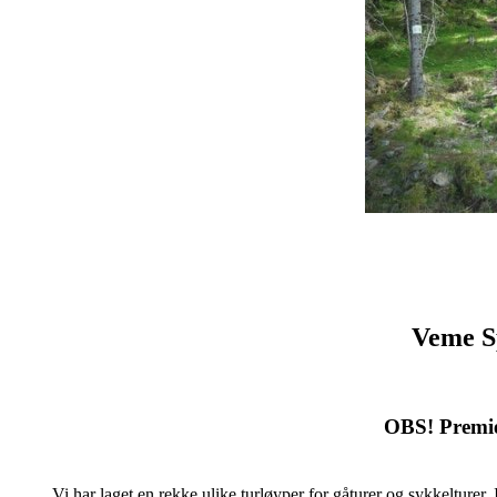
Veme Sp
OBS! Premieo
Vi har laget en rekke ulike turløyper for gåturer og sykkelturer.