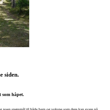
e siden.
rt som håpet.
on og noen spørsmål til både barn og voksne som dere kan svare på.